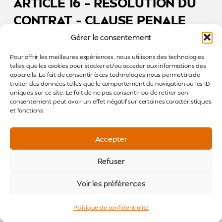
ARTICLE 16 – RESOLUTION DU
CONTRAT – CLAUSE PENALE
Gérer le consentement
En cas de non-respect de ses engagements par le
client, CASTEL CONCEPT pourra, si bon lui semble,
Pour offrir les meilleures expériences, nous utilisons des technologies
résoudre le contrat, sans autre mise en demeure
telles que les cookies pour stocker et/ou accéder aux informations des
appareils. Le fait de consentir à ces technologies nous permettra de
que celle qui pourrait être prévue pour la déchéance
traiter des données telles que le comportement de navigation ou les ID
du terme ou la reprise des marchandises.
uniques sur ce site. Le fait de ne pas consentir ou de retirer son
consentement peut avoir un effet négatif sur certaines caractéristiques
Il pourra en outre solliciter l’allocation de
et fonctions.
dommages-intérêts d’un montant égal au préjudice
subi.
Accepter
A titre de clause pénale, le client défaillant sera
Refuser
redevable, au minimum, d’une pénalité égale à 15 %
du montant total de la commande.
Voir les préférences
ARTICLE 17 – TRIBUNAUX
Politique de confidentialité
COMPETENTS