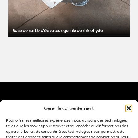
Buse de sortie d’élévateur garnie de rhinohyde
Castel Concept
Gérer le consentement
Zone du Vern
Pour offrir les meilleures expériences, nous utilisons des technologies
telles que les cookies pour stocker et/ou accéder aux informations des
4 rue du Ponant
appareils. Le fait de consentir à ces technologies nous permettra de
29400 Landivisiau
traiter des données telles que le comportement de navigation ou les ID