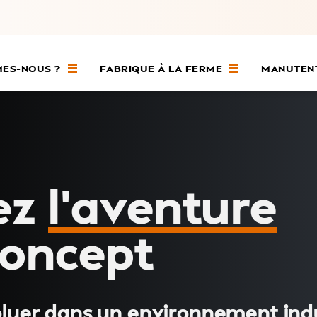
MES-NOUS ?
FABRIQUE À LA FERME
MANUTENT
ez
l’aventure
Concept
luer dans un environnement indu