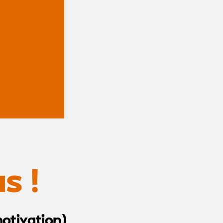
s !
otivation)