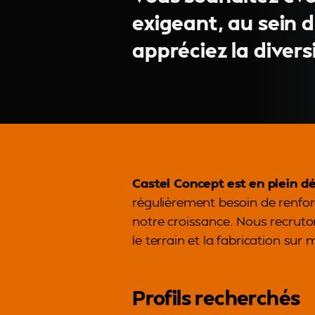
exigeant, au sein 
appréciez la diversi
Castel Concept est en plein 
régulièrement besoin de renf
notre croissance. Nous recruton
le terrain et la fabrication sur
Profils recherchés