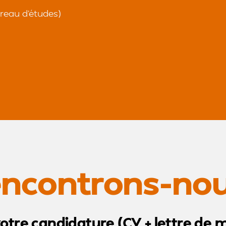
reau d’études)
ncontrons-nou
otre candidature (CV + lettre de m