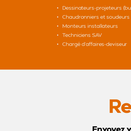
Dessinateurs-projeteurs (bu
Chaudronniers et soudeurs
Monteurs installateurs
Techniciens SAV
Chargé d’affaires-deviseur
Re
Envoyez v