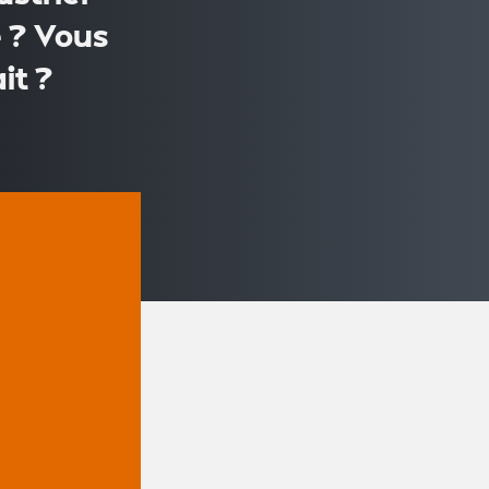
 ? Vous
it ?