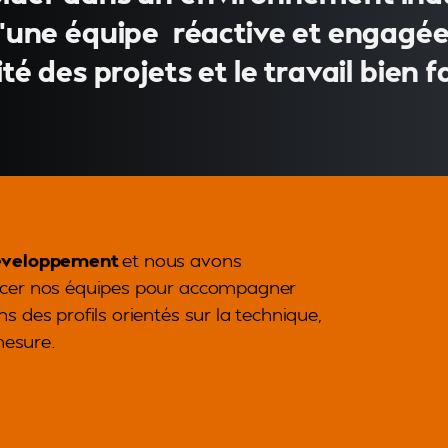
d’une équipe réactive et engagée
té des projets et le travail bien fa
développement
et nous avons
orcer nos équipes pour accompagner
s des profils orientés sur la technique,
 mesure.